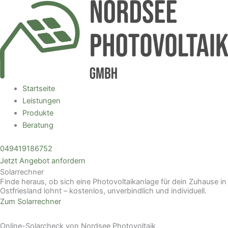
Zum
Main
Inhalt
Menu
springen
Startseite
Leistungen
Produkte
Beratung
049419186752
Jetzt Angebot anfordern
Solarrechner
Finde heraus, ob sich eine Photovoltaikanlage für dein Zuhause in
Ostfriesland lohnt – kostenlos, unverbindlich und individuell.
Zum Solarrechner
Online-Solarcheck von Nordsee Photovoltaik