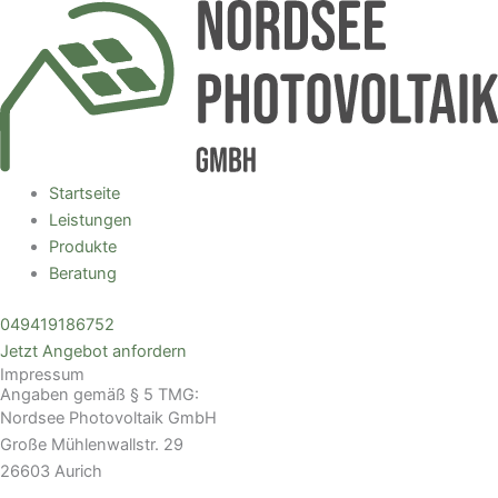
Zum
Main
Inhalt
Menu
springen
Startseite
Leistungen
Produkte
Beratung
049419186752
Jetzt Angebot anfordern
Impressum
Angaben gemäß § 5 TMG​:
Nordsee Photovoltaik GmbH
Große Mühlenwallstr. 29
26603 Aurich