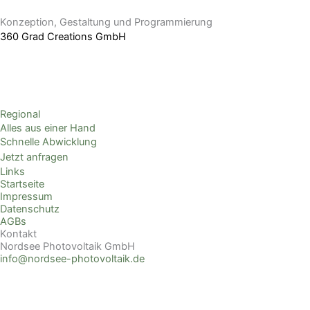
Konzeption, Gestaltung und Programmierung
360 Grad Creations GmbH
Regional
Alles aus einer Hand
Schnelle Abwicklung
Jetzt anfragen
Links
Startseite
Impressum
Datenschutz
AGBs
Kontakt
Nordsee Photovoltaik GmbH
info@nordsee-photovoltaik.de
0% MwSt
Seit dem 1. Januar 2023 gilt für den Kauf einer PV-Anlage eine
Umsatzsteuer von null Prozent.